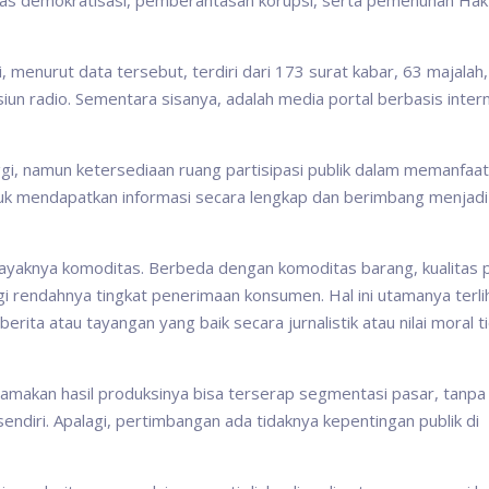
itas demokratisasi, pemberantasan korupsi, serta pemenuhan Hak
i, menurut data tersebut, terdiri dari 173 surat kabar, 63 majalah,
asiun radio. Sementara sisanya, adalah media portal berbasis inter
ggi, namun ketersediaan ruang partisipasi publik dalam memanfaa
tuk mendapatkan informasi secara lengkap dan berimbang menjadi
 layaknya komoditas. Berbeda dengan komoditas barang, kualitas 
i rendahnya tingkat penerimaan konsumen. Hal ini utamanya terli
erita atau tayangan yang baik secara jurnalistik atau nilai moral t
amakan hasil produksinya bisa terserap segmentasi pasar, tanpa
ndiri. Apalagi, pertimbangan ada tidaknya kepentingan publik di