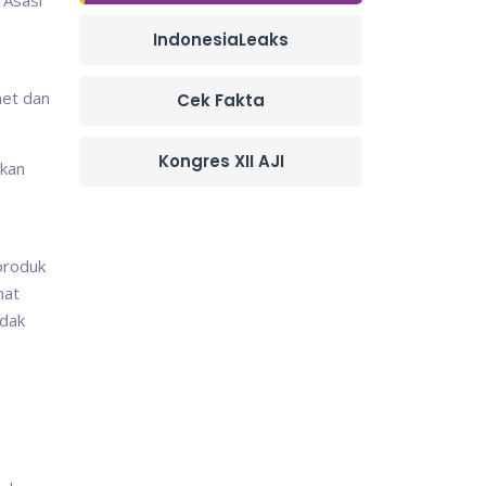
 Asasi
IndonesiaLeaks
net dan
Cek Fakta
Kongres XII AJI
tkan
produk
hat
idak