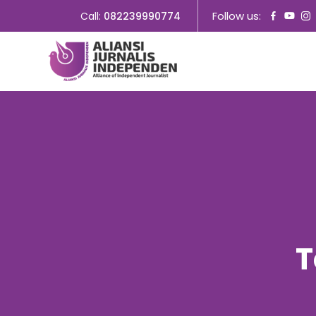
Follow us:
Call:
082239990774
T