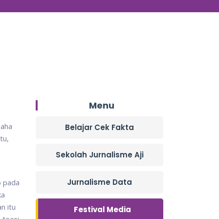
Menu
saha
Belajar Cek Fakta
tu,
Sekolah Jurnalisme Aji
Jurnalisme Data
o pada
ka
n itu
Festival Media