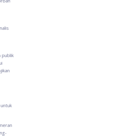
orban
nalis
 publik
ui
jikan
 untuk
ameran
ang-