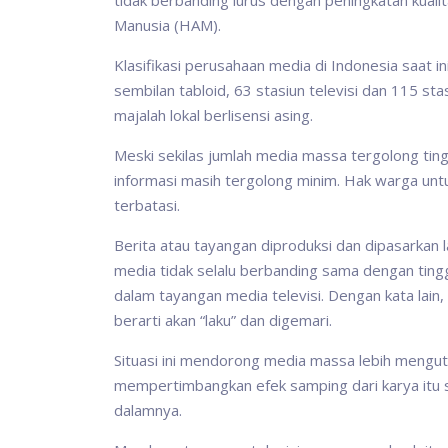
tidak berbanding lurus dengan peningkatan kual
Manusia (HAM).
Klasifikasi perusahaan media di Indonesia saat in
sembilan tabloid, 63 stasiun televisi dan 115 st
majalah lokal berlisensi asing.
Meski sekilas jumlah media massa tergolong tin
informasi masih tergolong minim. Hak warga un
terbatasi.
Berita atau tayangan diproduksi dan dipasarkan
media tidak selalu berbanding sama dengan tingg
dalam tayangan media televisi. Dengan kata lain, b
berarti akan “laku” dan digemari.
Situasi ini mendorong media massa lebih mengut
mempertimbangkan efek samping dari karya itu se
dalamnya.