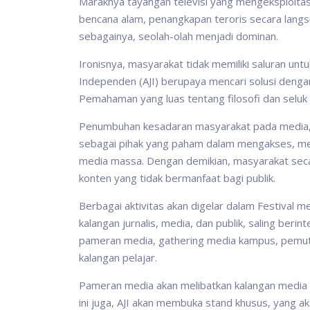
Maraknya tayangan televisi yang mengeksploitasi 
bencana alam, penangkapan teroris secara langsu
sebagainya, seolah-olah menjadi dominan.
Ironisnya, masyarakat tidak memiliki saluran untu
Independen (AJI) berupaya mencari solusi den
Pemahaman yang luas tentang filosofi dan seluk
Penumbuhan kesadaran masyarakat pada media, at
sebagai pihak yang paham dalam mengakses, men
media massa. Dengan demikian, masyarakat seca
konten yang tidak bermanfaat bagi publik.
Berbagai aktivitas akan digelar dalam Festival 
kalangan jurnalis, media, dan publik, saling berin
pameran media, gathering media kampus, pemuta
kalangan pelajar.
Pameran media akan melibatkan kalangan media 
ini juga, AJI akan membuka stand khusus, yang a