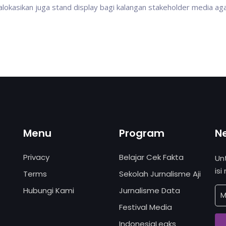
dialokasikan juga stand display bagi kalangan stakeholder media ag
Menu
Program
N
Privacy
Belajar Cek Fakta
Un
isi
Terms
Sekolah Jurnalisme Aji
Hubungi Kami
Jurnalisme Data
Festival Media
IndonesiaLeaks