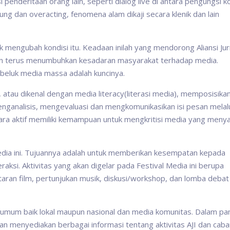
penderitaan orang lain, seperti dialog live di antara pengungsi k
ng dan overacting, fenomena alam dikaji secara klenik dan lain
k mengubah kondisi itu. Keadaan inilah yang mendorong Aliansi Jur
gan terus menumbuhkan kesadaran masyarakat terhadap media.
 beluk media massa adalah kuncinya.
au dikenal dengan media literacy(literasi media), memposisikan
ganalisis, mengevaluasi dan mengkomunikasikan isi pesan melal
ra aktif memiliki kemampuan untuk mengkritisi media yang menya
media ini. Tujuannya adalah untuk memberikan kesempatan kepada
teraksi. Aktivitas yang akan digelar pada Festival Media ini berupa
ran film, pertunjukan musik, diskusi/workshop, dan lomba debat
umum baik lokal maupun nasional dan media komunitas. Dalam p
kan menyediakan berbagai informasi tentang aktivitas AJI dan cab