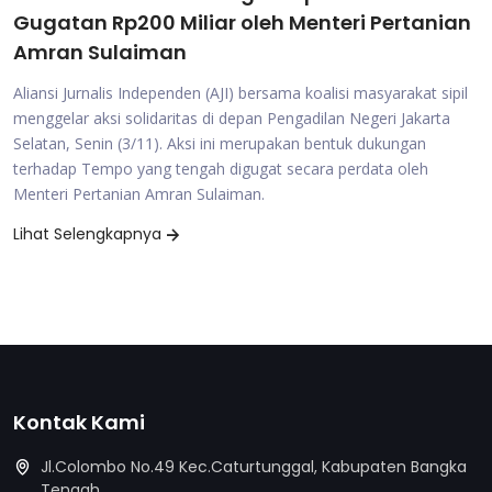
Gugatan Rp200 Miliar oleh Menteri Pertanian
Amran Sulaiman
Aliansi Jurnalis Independen (AJI) bersama koalisi masyarakat sipil
menggelar aksi solidaritas di depan Pengadilan Negeri Jakarta
Selatan, Senin (3/11). Aksi ini merupakan bentuk dukungan
terhadap Tempo yang tengah digugat secara perdata oleh
Menteri Pertanian Amran Sulaiman.
Lihat Selengkapnya
Kontak Kami
Jl.Colombo No.49 Kec.Caturtunggal, Kabupaten Bangka
Tengah